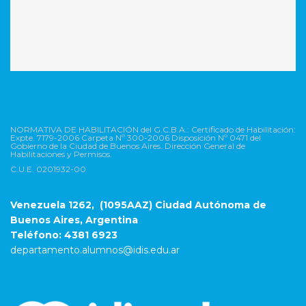
NORMATIVA DE HABILITACIÓN del G.C.B.A.: Certificado de Habilitación:
Expte. 7179-2006 Carpeta Nº 300-2006 Disposición Nº 0471 del
Gobierno de la Ciudad de Buenos Aires. Dirección General de
Habilitaciones y Permisos.
C.U.E. 0201932-00
Venezuela 1262, (1095AAZ) Ciudad Autónoma de
Buenos Aires, Argentina
Teléfono: 4381 6923
departamento.alumnos@idis.edu.ar