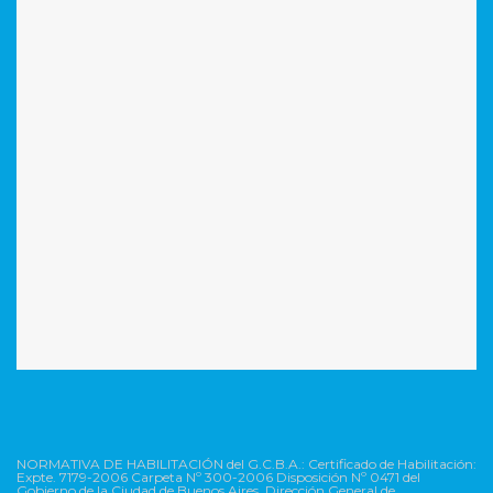
NORMATIVA DE HABILITACIÓN del G.C.B.A.: Certificado de Habilitación:
Expte. 7179-2006 Carpeta Nº 300-2006 Disposición Nº 0471 del
Gobierno de la Ciudad de Buenos Aires. Dirección General de