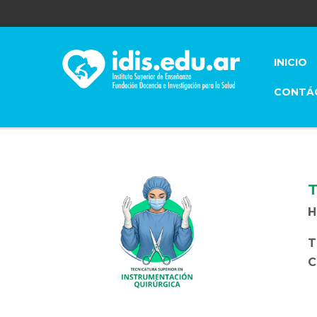
INICIO
CONTÁ
H
T
C